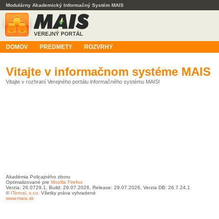
Modulárny Akademický Informačný Systém MAIS
DOMOV
PREDMETY
ROZVRHY
Vitajte v informačnom systéme MAIS
Vitajte v rozhraní Verejného portálu informačného systému MAIS!
Akadémia Policajného zboru
Optimalizované pre
Mozilla Firefox
Verzia: 26.0729.1, Build: 29.07.2026, Release: 29.07.2026, Verzia DB: 26.7.24.1
©
ITernal, s.r.o.
Všetky práva vyhradené
www.mais.sk